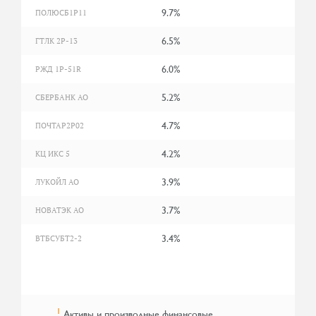
9.7%
ПОЛЮСБ1P11
6.5%
ГТЛК 2P-13
6.0%
РЖД 1Р-51R
5.2%
СБЕРБАНК АО
4.7%
ПОЧТАР2P02
4.2%
КЦ ИКС 5
3.9%
ЛУКОЙЛ АО
3.7%
НОВАТЭК АО
3.4%
ВТБСУБТ2-2
1
Активы и производные финансовые