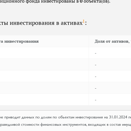
тиционного фонда инвестированы в
0
объекта(ов).
1
ты инвестирования в активах
:
та инвестирования
Доля от активов,
-
-
-
-
-
е приводит данных по долям по объектам инвестирования на 31.01.2024 
раведливой стоимости финансовых инструментов, входящих в состав им