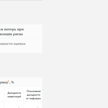
м потерь при
изации риска
можности оценки
3
ериод
, %
Отклонение
Доходность
доходности
инвестиций
от инфляции
-
-