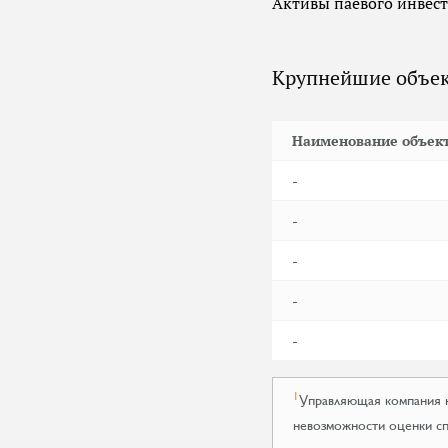
Активы паевого инвес
Крупнейшие объек
Наименование объек
-
-
-
-
-
1
Управляющая компания н
невозможности оценки сп