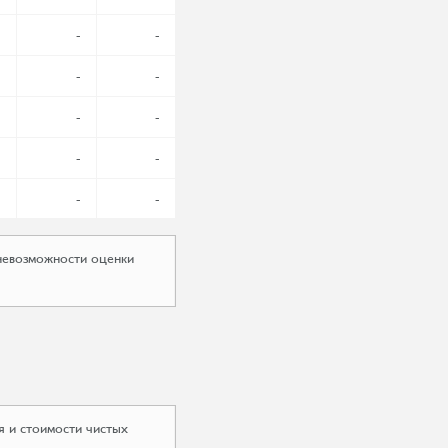
-
-
-
-
-
-
-
-
-
-
 невозможности оценки
я и стоимости чистых