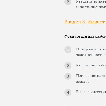
Результаты инв
инвестиционных
Раздел 3. Инвес
Фонд создан для разб
Передача в его 
задолженность 
Реализация заб
Погашение паев 
выплат
Выдача инвести