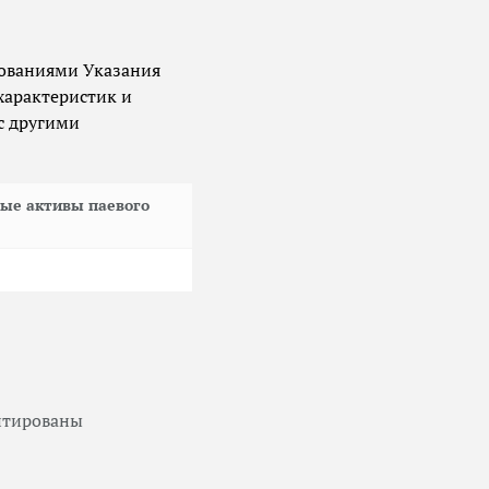
бованиями Указания
характеристик и
с другими
ые активы паевого
антированы