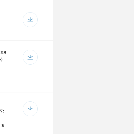
ния
)
N:
 в