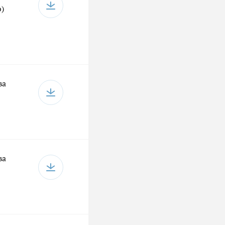
)
ва
ва