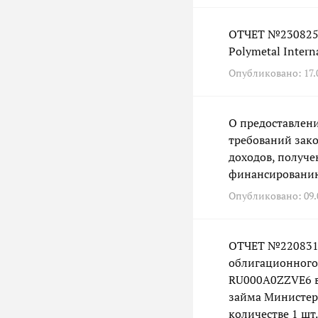
ОТЧЕТ №230825 
Polymetal Intern
Опубликовано: 17.0
О предоставлени
требований зак
доходов, получ
финансированию
Опубликовано: 09.0
ОТЧЕТ №220831 
облигационного
RU000A0ZZVE6 в
займа Министер
количестве 1 шт.