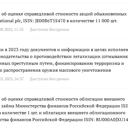
об оценке справедливой стоимости акций обыкновенных
ational plc, ISIN: JE00B6T5S470 в количестве 11 000 шт.
8.2023, 11:33
Доступно бессрочно
и в 2023 году документов и информации в целях исполне
онодательства о противодействии легализации (отмыванию
енных преступным путем, финансированию терроризма и
 распространения оружия массового уничтожения
1.2023, 16:37
Доступно бессрочно
об оценке справедливой стоимости облигации внешнего
 займа Министерства финансов Российской Федерации ISI
 количестве 1 шт. и облигации внешнего облигационного
ства финансов Российской Федерации ISIN: RU000A0JXU14