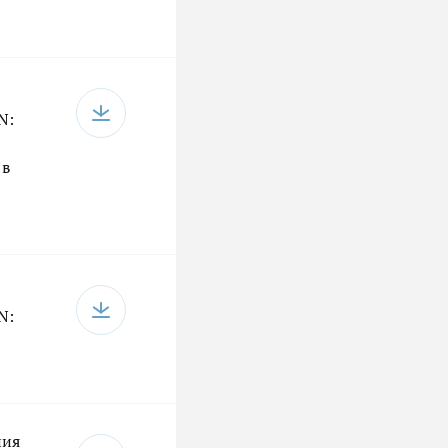
N:
 в
N:
ния