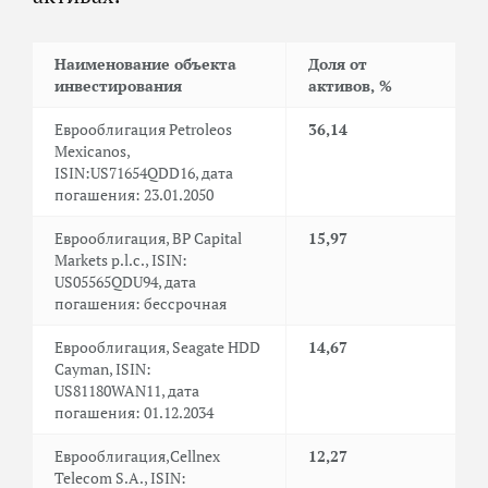
Наименование объекта
Доля от
инвестирования
активов, %
Еврооблигация Petroleos
36,14
Mexicanos,
ISIN:US71654QDD16, дата
погашения: 23.01.2050
Еврооблигация, BP Capital
15,97
Markets p.l.c., ISIN:
US05565QDU94, дата
погашения: бессрочная
Еврооблигация, Seagate HDD
14,67
Cayman, ISIN:
US81180WAN11, дата
погашения: 01.12.2034
Еврооблигация,Cellnex
12,27
Telecom S.A., ISIN: