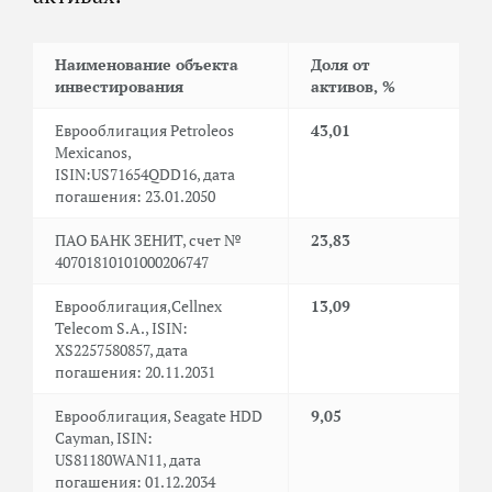
Наименование объекта
Доля от
инвестирования
активов, %
Еврооблигация Petroleos
43,01
Mexicanos,
ISIN:US71654QDD16, дата
погашения: 23.01.2050
ПАО БАНК ЗЕНИТ, счет №
23,83
40701810101000206747
Еврооблигация,Cellnex
13,09
Telecom S.A., ISIN:
XS2257580857, дата
погашения: 20.11.2031
Еврооблигация, Seagate HDD
9,05
Cayman, ISIN:
US81180WAN11, дата
погашения: 01.12.2034