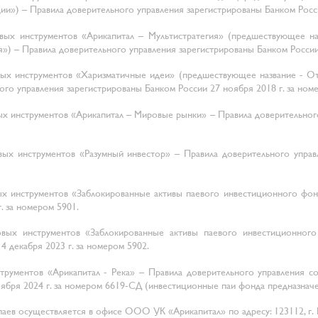
и») – Правила доверительного управления зарегистрированы Банком Росси
ых инструментов «Арикапитал – Мультистратегия» (предшествующее н
) – Правила доверительного управления зарегистрированы Банком России 
ых инструментов «Харизматичные идеи» (предшествующее название - О
го управления зарегистрированы Банком России 27 ноября 2018 г. за ном
инструментов «Арикапитал – Мировые рынки» – Правила доверительного 
 инструментов «Разумный инвестор» – Правила доверительного управле
 инструментов «Заблокированные активы паевого инвестиционного фонд
. за номером 5901.
ых инструментов «Заблокированные активы паевого инвестиционного
 декабря 2023 г. за номером 5902.
рументов «Арикапитал - Река» – Правила доверительного управления с
ября 2024 г. за номером 6619-СД (инвестиционные паи фонда предназнач
 осуществляется в офисе ООО УК «Арикапитал» по адресу: 123112, г. Москва