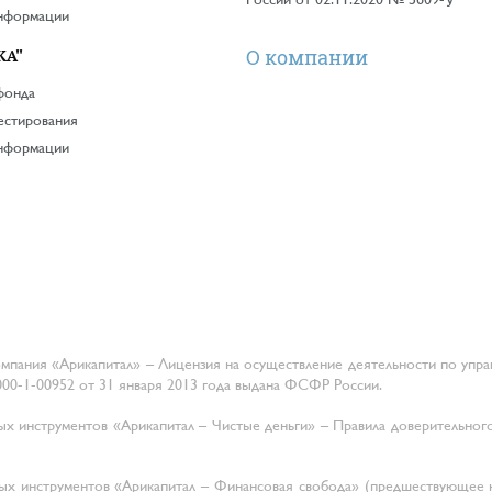
информации
О компании
КА"
фонда
естирования
информации
мпания «Арикапитал» – Лицензия на осуществление деятельности по упр
0-1-00952 от 31 января 2013 года выдана ФСФР России.
инструментов «Арикапитал – Чистые деньги» – Правила доверительного
х инструментов «Арикапитал – Финансовая свобода» (предшествующее 