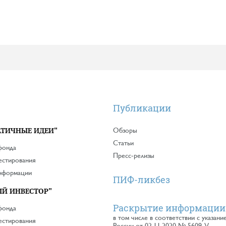
Публикации
ТИЧНЫЕ ИДЕИ"
Обзоры
Статьи
фонда
Пресс-релизы
естирования
информации
ПИФ-ликбез
Й ИНВЕСТОР"
Раскрытие информации
фонда
в том числе в соответствии с указани
естирования
России от 02.11.2020 № 5609-У